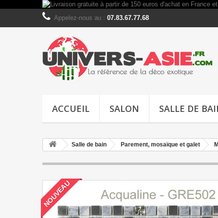
Appelez-nous au :
07.83.67.77.68
ACCUEIL
SALON
SALLE DE BA
Salle de bain
Parement, mosaïque et galet
M
NOUVEAU