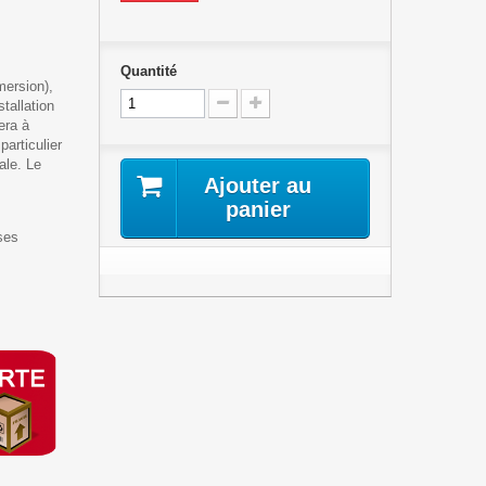
Quantité
mersion),
tallation
era à
particulier
ale. Le
Ajouter au
panier
ses