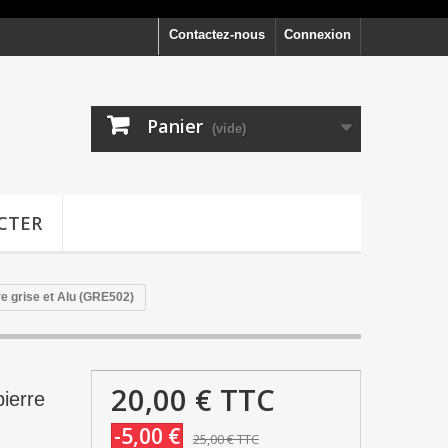
Contactez-nous
Connexion
Panier
(vide)
CTER
e grise et Alu (GRE502)
20,00 €
TTC
ierre
-5,00 €
25,00 €
TTC