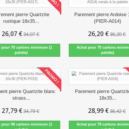
rement pierre Quartzite
Parement pierre Ardoise
rustique 18x35...
(PIER-A014)
26,07 €
26,20 €
34,07 €
36,20 €
t pour 70 cartons minimum (1
Achat pour 70 cartons minim
palette)
palette)
PROMO !
ent pierre Quartzite blanc
Parement pierre Quartzit
strass...
18x35...
27,79 €
28,99 €
34,79 €
36,42 €
t pour 96 cartons minimum (1
Achat pour 70 cartons minim