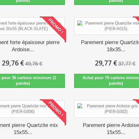
palette)
palette)
PROMO !
ent forte épaisseur pierre
Parement pierre Quartzi
Ardoise...
18x35...
29,76 €
29,77 €
49,76 €
37,77 €
t pour 36 cartons minimum (1
Achat pour 70 cartons minim
palette)
palette)
PROMO !
ent pierre Quartzite mix
Parement pierre Ardoise
15x55...
15x55...