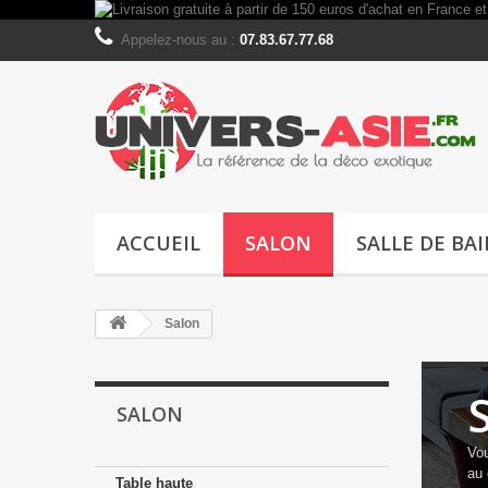
Appelez-nous au :
07.83.67.77.68
ACCUEIL
SALON
SALLE DE BA
Salon
SALON
V
o
au 
Table haute