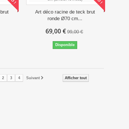
 brut
Art déco racine de teck brut
ronde Ø70 cm...
69,00 €
99,00 €
Disponible
2
3
4
Suivant
Afficher tout