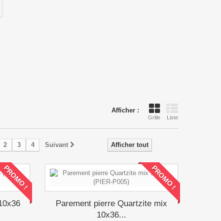
Afficher :
Grille
Liste
2
3
4
Suivant
Afficher tout
PROMO !
PROMO !
 10x36
Parement pierre Quartzite mix
10x36...