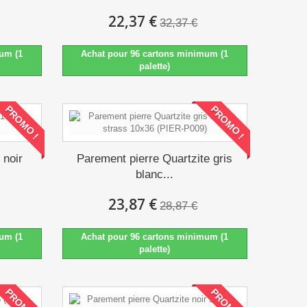
22,37 €
32,37 €
um (1
Achat pour 96 cartons minimum (1
palette)
PROMO !
PROMO !
 noir
Parement pierre Quartzite gris
blanc...
23,87 €
28,87 €
um (1
Achat pour 96 cartons minimum (1
palette)
PROMO !
PROMO !