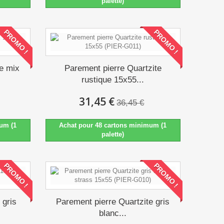
palette)
PROMO !
PROMO !
te mix
Parement pierre Quartzite
rustique 15x55...
31,45 €
36,45 €
um (1
Achat pour 48 cartons minimum (1
palette)
PROMO !
PROMO !
 gris
Parement pierre Quartzite gris
blanc...