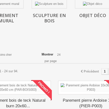
REMENT
SCULPTURE EN
OBJET DÉCO
MURAL
BOIS
Montrer
oins cher
24
par page
1 - 24 sur 94.
Précédent
1
PROMO !
ent bois de teck Natural
Parement pierre Ardoise
burn 20x60...
(PIER-P003)