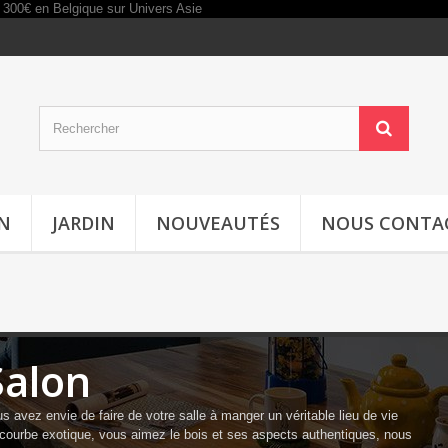
IN
JARDIN
NOUVEAUTÉS
NOUS CONTA
Salon
us avez envie de faire de votre salle à manger un véritable lieu de vie
courbe exotique, vous aimez le bois et ses aspects authentiques, nous