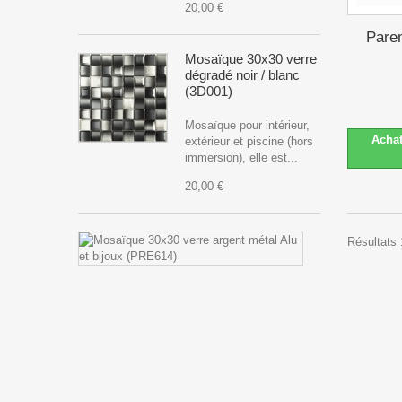
20,00 €
Parem
Mosaïque 30x30 verre
dégradé noir / blanc
(3D001)
Mosaïque pour intérieur,
Acha
extérieur et piscine (hors
immersion), elle est...
20,00 €
Mosaïque
Résultats 
30x30
verre
argent
métal
Alu
et
bijoux
(PRE614)
Mosaïque