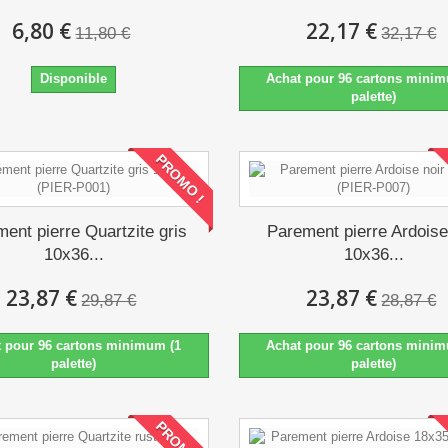
6,80 €
22,17 €
11,80 €
32,17 €
Disponible
Achat pour 96 cartons minim
palette)
PROMO !
ent pierre Quartzite gris
Parement pierre Ardoise
10x36...
10x36...
23,87 €
23,87 €
29,87 €
28,87 €
t pour 96 cartons minimum (1
Achat pour 96 cartons minim
palette)
palette)
PROMO !