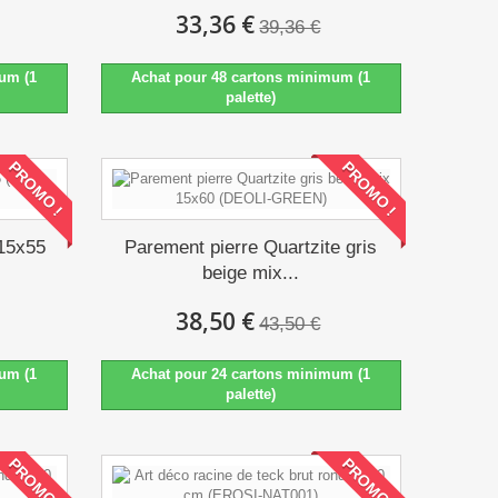
33,36 €
39,36 €
um (1
Achat pour 48 cartons minimum (1
palette)
PROMO !
PROMO !
 15x55
Parement pierre Quartzite gris
beige mix...
38,50 €
43,50 €
um (1
Achat pour 24 cartons minimum (1
palette)
PROMO !
PROMO !