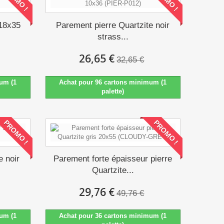
 18x35
Parement pierre Quartzite noir
strass...
26,65 €
32,65 €
um (1
Achat pour 96 cartons minimum (1
palette)
PROMO !
PROMO !
e noir
Parement forte épaisseur pierre
Quartzite...
29,76 €
49,76 €
um (1
Achat pour 36 cartons minimum (1