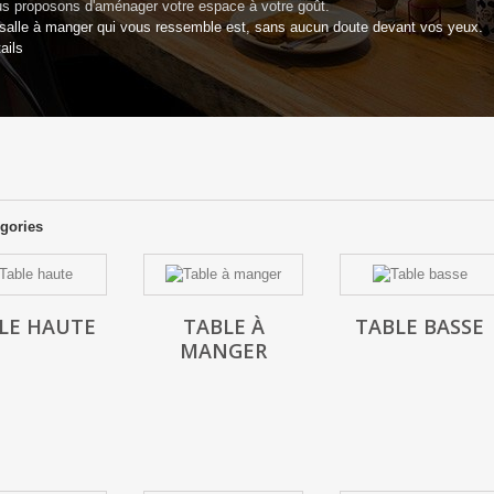
s proposons d'aménager votre espace à votre goût.
salle à manger qui vous ressemble est, sans aucun doute devant vos yeux.
ails
N
gories
LE HAUTE
TABLE À
TABLE BASSE
MANGER