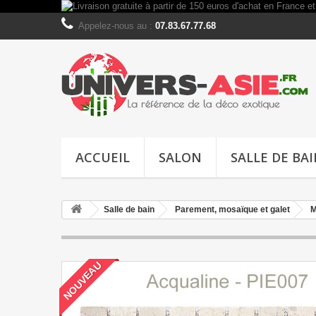
Appelez-nous au :
07.83.67.77.68
ACCUEIL
SALON
SALLE DE BA
Salle de bain
Parement, mosaïque et galet
M
NOUVEAU