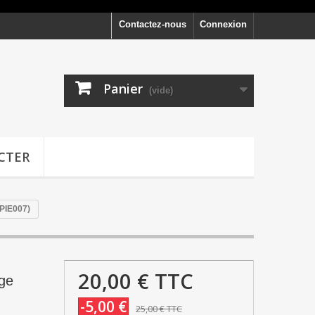
Contactez-nous
Connexion
Panier
(vide)
CTER
(PIE007)
20,00 €
TTC
ige
-5,00 €
25,00 €
TTC