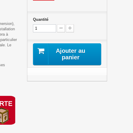
Quantité
mersion),
tallation
era à
particulier
ale. Le
Ajouter au
panier
ses