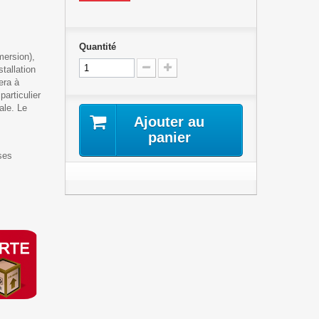
Quantité
mersion),
tallation
era à
particulier
ale. Le
Ajouter au
panier
ses