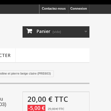
Contactez-nous
Connexion
Panier
(vide)
CTER
oline et pierre beige claire (PRE603)
20,00 €
TTC
eu
603)
-5,00 €
25,00 €
TTC