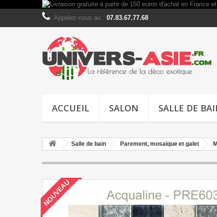
Appelez-nous au :
07.83.67.77.68
ACCUEIL
SALON
SALLE DE BA
Salle de bain
Parement, mosaïque et galet
M
NOUVEAU