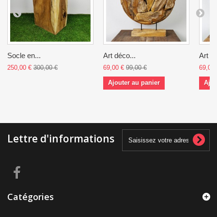
Socle en...
Art déco...
Art dé
250,00 €
300,00 €
69,00 €
99,00 €
69,00 
Ajouter au panier
Ajou
Lettre d'informations
Catégories