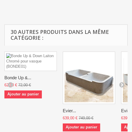
30 AUTRES PRODUITS DANS LA MÊME
CATÉGORIE :
Bonde Up &...
62,00 €
72,00 €
Ajouter au panier
Evier...
Evier.
639,00 €
749,00 €
639,0
Ajouter au panier
Ajou